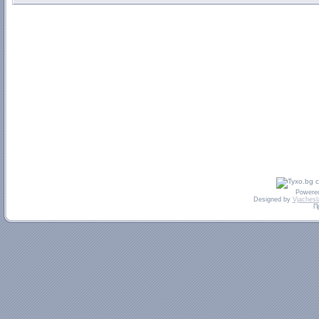
Powere
Designed by
Vjachesl
П