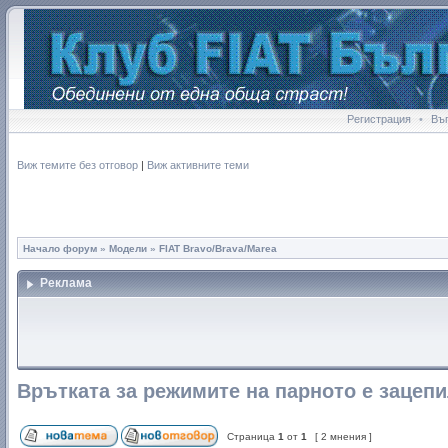
Регистрация
•
Въ
Виж темите без отговор
|
Виж активните теми
Начало форум
»
Модели
»
FIAT Bravo/Brava/Marea
Реклама
Врътката за режимите на парното е зацепи
Страница
1
от
1
[ 2 мнения ]