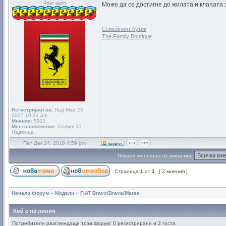
Фиат идол
Може да се достигне до жилата и клапата з
_________________
Семейният бутик
The Family Boutique
Регистриран на:
Нед Мар 25,
2007 10:31 pm
Мнения:
5921
Местоположение:
София 13
Надежда
Пет Дек 14, 2018 4:59 pm
Покажи мненията от миналия:
Страница
1
от
1
[ 2 мнения ]
Начало форум
»
Модели
»
FIAT Bravo/Brava/Marea
Кой е на линия
Потребители разглеждащи този форум: 0 регистрирани и 2 госта