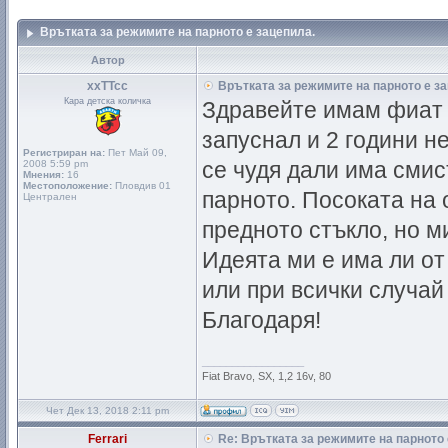
Врътката за режимите на парното е зацепила.
Автор
xxTTcc
Врътката за режимите на парното е за
Кара детска количка
Здравейте имам фиат б
запуснал и 2 години не
Регистриран на:
Пет Май 09,
2008 5:59 pm
се чудя дали има смис
Мнения:
16
Местоположение:
Пловдив 01
парното. Посоката на 
Централен
предното стъкло, но м
Идеята ми е има ли от
или при всички случай
Благодаря!
_________________
Fiat Bravo, SX, 1,2 16v, 80
Чет Дек 13, 2018 2:11 pm
Ferrari
Re: Врътката за режимите на парното 