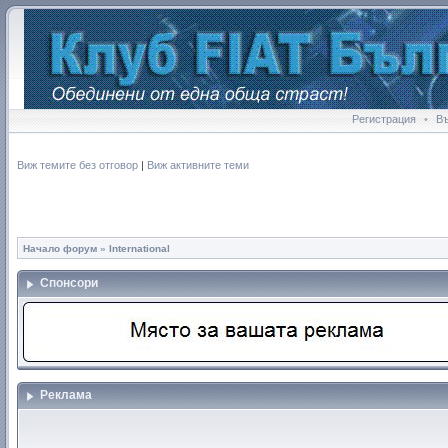
Регистрация
•
В
Виж темите без отговор
|
Виж активните теми
Начало форум
»
International
Спонсори
Реклама