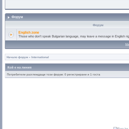
Форум
Форум
English zone
Those who don't speak Bulgarian language, may leave a message in English rig
Ма
Начало форум
»
International
Кой е на линия
Потребители разглеждащи този форум: 0 регистрирани и 1 госта