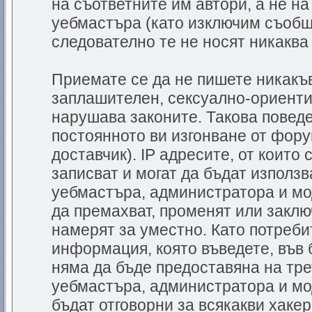
на съответните им автори, а не н
уебмастъра (като изключим съобще
следователно те не носят никаква 
Приемате се да не пишете никакъв
заплашителен, сексуално-ориенти
нарушава законите. Такова повед
постоянното ви изгонване от фору
доставчик). IP адресите, от които
записват и могат да бъдат използв
уебмастъра, администратора и мо
да премахват, променят или заклю
намерят за уместно. Като потреби
информация, която въведете, във 
няма да бъде предоставяна на тре
уебмастъра, администратора и мо
бъдат отговорни за всякакви хакер