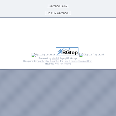
Powered by
phpBB
© phpBB Group.
Designed by
Vjacheslav Trushkin
for
Free Forums
/
DivisionCore
.
Превод:
web-hosting.bg