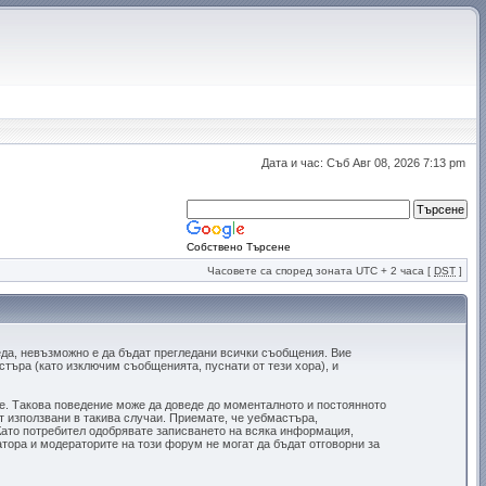
Дата и час: Съб Авг 08, 2026 7:13 pm
Собствено Търсене
Часовете са според зоната UTC + 2 часа [
DST
]
еда, невъзможно е да бъдат прегледани всички съобщения. Вие
търа (като изключим съобщенията, пуснати от тези хора), и
те. Такова поведение може да доведе до моменталното и постоянното
т използвани в такива случаи. Приемате, че уебмастъра,
Като потребител одобрявате записването на всяка информация,
тора и модераторите на този форум не могат да бъдат отговорни за