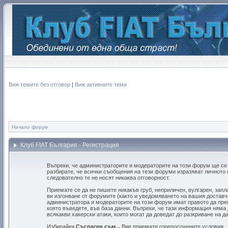
Виж темите без отговор
|
Виж активните теми
Начало форум
Клуб FIAT България - Регистрация
Въпреки, че администраторите и модераторите на този форум ще се
разбирате, че всички съобщения на тези форуми изразяват личното 
следователно те не носят никаква отговорност.
Приемате се да не пишете никакъв груб, неприличен, вулгарен, зап
ви изгонване от форумите (както и уведомяването на вашия доставчи
администратора и модераторите на този форум имат правото да прем
която въведете, във база данни. Въпреки, че тази информация няма
всякакви хакерски атаки, които могат да доведат до разкриване на д
Избирайки
Съгласен съм...
Вие приемате горепосочените условия