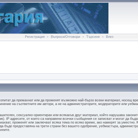
Регистрация
•
Въпроси/Отговори
•
Търсене
•
Влез
 опитат да премахнат или да променят възможно най-бързо всеки материал, носещ вр
мнение на съответните им автори, а не на администраторите, модераторите или уебмас
лашителен, сексуално-ориентиран или всякакъв друг материал, който нарушава закони
к). IP адресите, от които са направени всички съобщения се записват и могат да бъда
ахват, променят или заключват всяка тема по всяко време, ако намерят за уместно. 
 да бъде предоставяна на трети страни без вашето одобрение, уебмастъра, администра
анните.