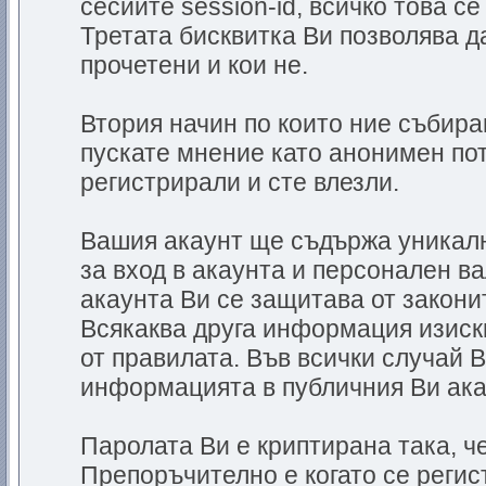
сесиите session-id, всичко това с
Третата бисквитка Ви позволява д
прочетени и кои не.
Втория начин по които ние събир
пускате мнение като анонимен пот
регистрирали и сте влезли.
Вашия акаунт ще съдържа уникалн
за вход в акаунта и персонален в
акаунта Ви се защитава от законит
Всякаква друга информация изискв
от правилата. Във всички случай 
информацията в публичния Ви ака
Паролата Ви е криптирана така, че
Препоръчително е когато се регис