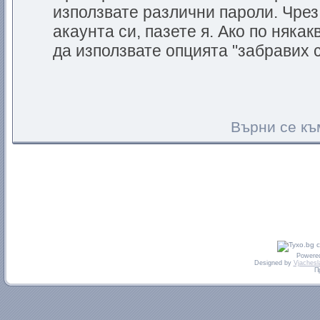
използвате различни пароли. Чрез
акаунта си, пазете я. Ако по няка
да използвате опцията "забравих с
Върни се къ
Powere
Designed by
Vjachesl
П