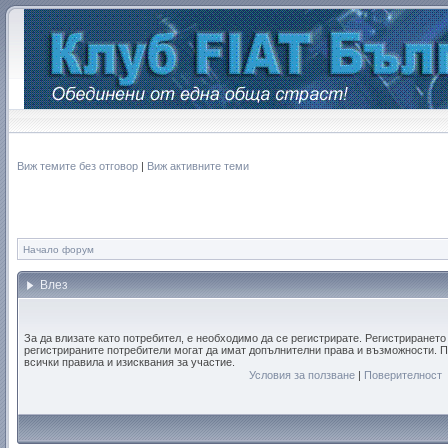
Виж темите без отговор
|
Виж активните теми
Начало форум
Влез
За да влизате като потребител, е необходимо да се регистрирате. Регистрирането
регистрираните потребители могат да имат допълнителни права и възможности. П
всички правила и изисквания за участие.
Условия за ползване
|
Поверителност