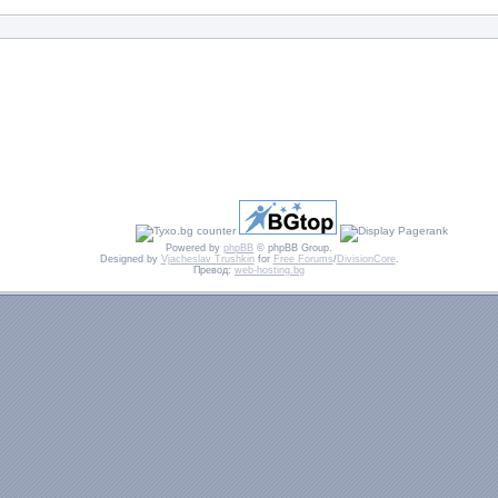
Powered by
phpBB
© phpBB Group.
Designed by
Vjacheslav Trushkin
for
Free Forums
/
DivisionCore
.
Превод:
web-hosting.bg