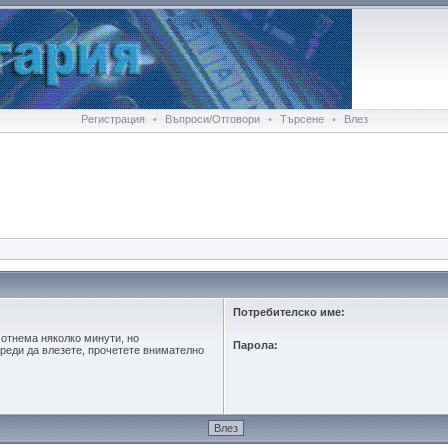
Регистрация
•
Въпроси/Отговори
•
Търсене
•
Влез
Потребителско име:
 отнема няколко минути, но
Парола:
реди да влезете, прочетете внимателно