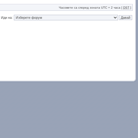
Часовете са според зоната UTC + 2 часа [
DST
]
Иди на: