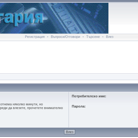
Регистрация
•
Въпроси/Отговори
•
Търсене
•
Влез
Потребителско име:
 отнема няколко минути, но
Парола:
реди да влезете, прочетете внимателно