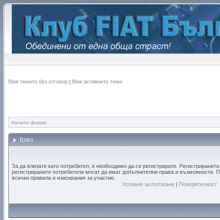
Виж темите без отговор
|
Виж активните теми
Начало форум
Влез
За да влизате като потребител, е необходимо да се регистрирате. Регистрирането
регистрираните потребители могат да имат допълнителни права и възможности. П
всички правила и изисквания за участие.
Условия за ползване
|
Поверителност