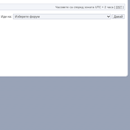
Часовете са според зоната UTC + 2 часа [
DST
]
Иди на: