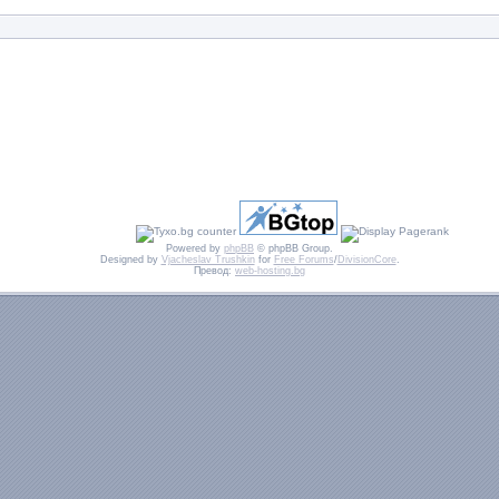
Powered by
phpBB
© phpBB Group.
Designed by
Vjacheslav Trushkin
for
Free Forums
/
DivisionCore
.
Превод:
web-hosting.bg