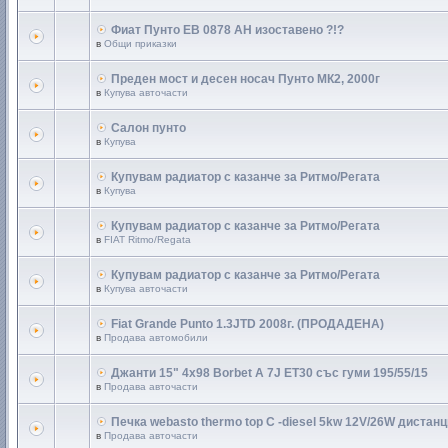
Фиат Пунто ЕВ 0878 АН изоставено ?!?
в
Общи приказки
Преден мост и десен носач Пунто МК2, 2000г
в
Купува авточасти
Салон пунто
в
Купува
Купувам радиатор с казанче за Ритмо/Регата
в
Купува
Купувам радиатор с казанче за Ритмо/Регата
в
FIAT Ritmo/Regata
Купувам радиатор с казанче за Ритмо/Регата
в
Купува авточасти
Fiat Grande Punto 1.3JTD 2008г. (ПРОДАДЕНА)
в
Продава автомобили
Джанти 15" 4х98 Borbet A 7J ET30 със гуми 195/55/15
в
Продава авточасти
Печка webasto thermo top C -diesel 5kw 12V/26W дистан
в
Продава авточасти