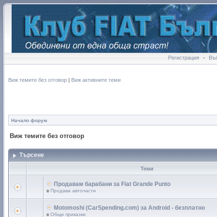
Регистрация
•
Въ
Виж темите без отговор
|
Виж активните теми
Начало форум
Виж темите без отговор
Търсене
Теми
Продавам барабани за Fiat Grande Punto
в
Продава авточасти
Motomoshi (CarSpending.com) за Android - безплатно
в
Общи приказки