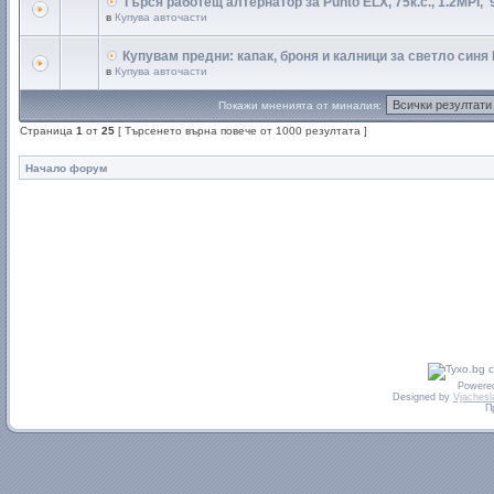
Търся работещ алтернатор за Punto ELX, 75к.с., 1.2MPI, '9
в
Купува авточасти
Купувам предни: капак, броня и калници за светло синя
в
Купува авточасти
Покажи мненията от миналия:
Страница
1
от
25
[ Търсенето върна повече от 1000 резултата ]
Начало форум
Powere
Designed by
Vjachesl
П