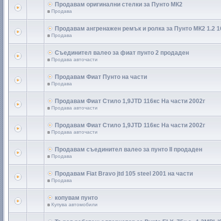
Продавам оригинални стелки за Пунто МК2
в
Продава
Продавам ангренажен ремък и ролка за Пунто МК2 1.2 
в
Продава
Съединител валео за фиат пунто 2 продаден
в
Продава авточасти
Продавам Фиат Пунто на части
в
Продава
Продавам Фиат Стило 1,9JTD 116кс На части 2002г
в
Продава авточасти
Продавам Фиат Стило 1,9JTD 116кс На части 2002г
в
Продава авточасти
Продавам съединител валео за пунто II продаден
в
Продава
Продавам Fiat Bravo jtd 105 steel 2001 на части
в
Продава
копувам пунто
в
Купува автомобили