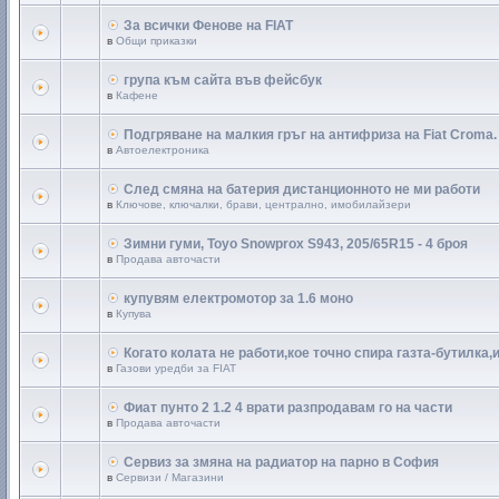
За всички Фенове на FIAT
в
Общи приказки
група към сайта във фейсбук
в
Кафене
Подгряване на малкия гръг на антифриза на Fiat Croma.
в
Автоелектроника
След смяна на батерия дистанционното не ми работи
в
Ключове, ключалки, брави, централно, имобилайзери
Зимни гуми, Toyo Snowprox S943, 205/65R15 - 4 броя
в
Продава авточасти
купувям електромотор за 1.6 моно
в
Купува
Когато колата не работи,кое точно спира газта-бутилка,
в
Газови уредби за FIAT
Фиат пунто 2 1.2 4 врати разпродавам го на части
в
Продава авточасти
Сервиз за змяна на радиатор на парно в София
в
Сервизи / Магазини