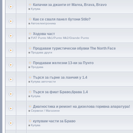
Капачки за джанти от Marea, Brava, Bravo
в
Купува
Как се сваля панел бутони Stilo?
в
Автоелектроника
Ходова част
в
FIAT Punto Mk1/Punto Mk2/Grande Punto
Продавам туристически обувки The North Face
в
Продава други
Продавам железни 13-ки за Пунто
в
Продава
Търся за гърне за ланчия y 1.4
в
Купува авточасти
Търся за фиат Браво,брава 1.4
в
Купува
Диагностика и ремонт на дизелова горивна апаратура!
в
Сервизи / Магазини
купувам части за Браво
в
Купува