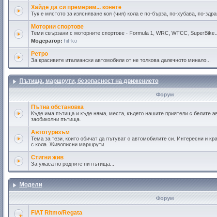
Хайде да си премерим... конете
Тук е мястото за изясняване коя (чия) кола е по-бърза, по-хубава, по-здр
Моторни спортове
Теми свързани с моторните спортове - Formula 1, WRC, WТСС, SuperBike..
Модератор:
hit-ko
Ретро
За красивите италиански автомобили от не толкова далечното минало...
Пътища, маршрути, безoпaсност на движението
Форум
Пътна обстановка
Къде има пътища и къде няма, места, където нашите приятели с белите ав
заобиколни пътища.
Автотуризъм
Тема за тези, които обичат да пътуват с автомобилите си. Интересни и кр
с кола. Живописни маршрути.
Стигни жив
За ужаса по родните ни пътища...
Модели
Форум
FIAT Ritmo/Regata