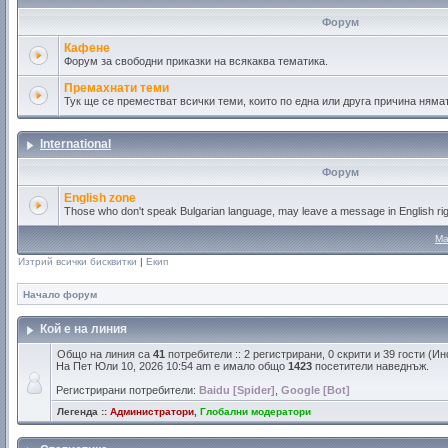
Форум
Кафене
Форум за свободни приказки на всякаква тематика.
Премахнати теми
Тук ще се преместват всички теми, които по една или друга причина ням
International
Форум
English zone
Those who don't speak Bulgarian language, may leave a message in English rig
Ма
Изтрий всички бисквитки
|
Екип
Начало форум
Кой е на линия
Общо на линия са
41
потребители :: 2 регистрирани, 0 скрити и 39 гости (
На Пет Юли 10, 2026 10:54 am е имало общо
1423
посетители наведнъж.
Регистрирани потребители:
Baidu [Spider]
,
Google [Bot]
Легенда ::
Администратори
,
Глобални модератори