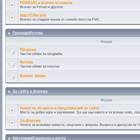
FERRARI и всички останали
Всичко за Ferrari и другите.
http://126p.info
Всичко за сладкия мъник от семейството на FIAT...
Продава/Купува
Форум
Продава
Частни обяви за продажба
Купува
Частни обяви за покупка
Бизнес обяви
За сайта и форума
Форум
Новости, въпроси и предложения за сайта
Място за добри идеи и хрумвания. Тук ще научавате и за всичко ново, свъ
За форума
Четете за всякакви новости, свързани с форума. Въпроси и дискусии за "п
Офтопици/Скандали и други