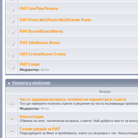
FIAT Uno/Tipo/Tempra
FIAT Punto Mk1/Punto Mk2/Grande Punto
FIAT Bravo/Brava/Marea
FIAT Stilo/Nuova Bravo
FIAT Croma/Nuova Croma
FIAT Coupe
Модератор:
hit-ko
Ремонти и проблеми
Форум
Често задавани въпроси, технически параметри и съвети
Тук ще намерите полезни съвети и решения на често възникващи проблем
Модератор:
hit-ko
Консултации
Обмяна на опит, технически въпроси, съвети. Най-доброто място за консу
Газови уредби за FIAT
Подходящите за Фиат и проблемите, които са свързани с тях. Консултации,