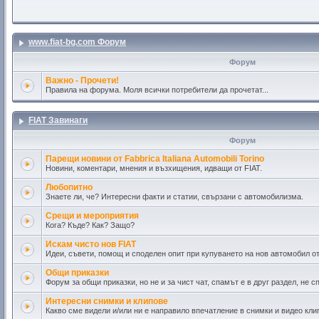
www.fiat-bg.com Форум
Форум
Важно - Прочети!
Правила на форума. Моля всички потребители да прочетат...
FIAT Завинаги
Форум
Парещи новини от Fabbrica Italiana Automobili Torino
Новини, коментари, мнения и възхищения, идващи от FIAT.
Любопитно
Знаете ли, че? Интересни факти и статии, свързани с автомобилизма.
Срещи и мероприятия
Кога? Къде? Как? Защо?
Искам чисто нов FIAT
Идеи, съвети, помощ и споделен опит при купуването на нов автомобил о
Общи приказки
Форум за общи приказки, но не и за чист чат, спамът е в друг раздел, не сп
Интересни снимки и клипове
Какво сме видели и/или ни е направило впечатление в снимки и видео кли