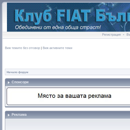
Регистрация
•
В
Виж темите без отговор
|
Виж активните теми
Начало форум
Спонсори
Реклама