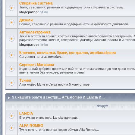
Спирачна система
Теми, свързани с ремонта и поддържането на спирачната система.
Модератор:
hit-ko
Дизели
Всичко, свързано с ремонта и поддържането на дизеловите двигатели.
Автоелектроника
Тук е мястото за всичко, което е свързано с автомобилната електроника. 
радиокасетофони, колони, контролери, датчици, аларми, релета и интере
Модератор:
hit-ko
Ключове, ключалки, брави, централно, имобилайзери
Сигурността на автомобила.
Сервизи / Магазини
Къде са най-добрите сервизи и най-евтините магазини и до кои да не пр
впечатления без линкове, реклама и цени!
Тунинг
А па мойто Муле мо'е да носи и 5 коня отгоре!
За нашите братя и сестри... Alfa Romeo & Lancia & ...
Форум
LANCIA
Ето тук ви е мястото, Lancia маниаци.
ALFA ROMEO
Тук е мястото на всички, които обичат Alfa Romeo...