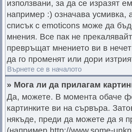
използвани, за да се изразят е
например :) означава усмивка, 
списък с emoticons може да бъд
мнения. Все пак не прекалявайт
превръщат мнението ви в нечет
да го променят или дори изтрия
Върнете се в началото
» Мога ли да прилагам карти
Да, можете. В момента обаче ф
картинките ви на сървъра. Зато
някъде, преди да можете да я 
(например http://www.some-unkno