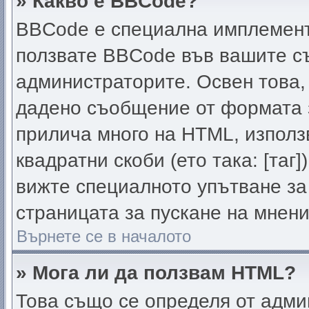
» Какво е BBCode?
BBCode е специална имплемент
ползвате BBCode във вашите съ
администраторите. Освен това,
дадено съобщение от формата 
прилича много на HTML, използв
квадратни скоби (ето така: [таг]
вижте специалното упътване за
страницата за пускане на мнени
Върнете се в началото
» Мога ли да ползвам HTML?
Това също се определя от адми