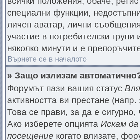
всички положения, обаче, реги
специални функции, недостъпни 
личен аватар, лични съобщения
участие в потребителски групи 
няколко минути и е препоръчите
Върнете се в началото
» Защо излизам автоматично
Форумът пази вашия статус
Вля
активността ви престане (напр.
Това се прави, за да е сигурно,
Ако изберете опцията
Искам да
посещение
когато влизате, фор