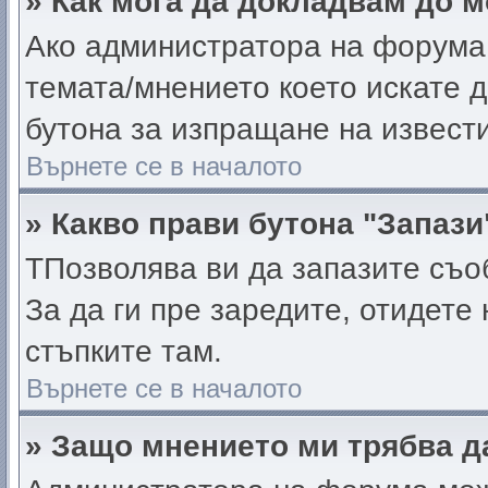
» Как мога да докладвам до 
Ако администратора на форума 
темата/мнението което искате 
бутона за изпращане на извест
Върнете се в началото
» Какво прави бутона "Запази
TПозволява ви да запазите съоб
За да ги пре заредите, отидете
стъпките там.
Върнете се в началото
» Защо мнението ми трябва д