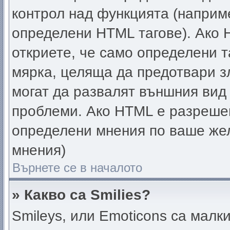
контрол над функцията (наприм
определени HTML тагове). Ако 
откриете, че само определени т
мярка, целяща да предотвари зл
могат да развалят външния вид
проблеми. Ако HTML е разрешен
определени мнения по ваше жел
мнения)
Върнете се в началото
» Какво са Smilies?
Smileys, или Emoticons са малк