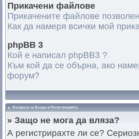
Прикачени файлове
Прикачените файлове позволен
Как да намеря всички мой при
phpBB 3
Кой е написал phpBB3 ?
Към кой да се обърна, ако нам
форум?
Въпроси за Входа и Регистрацията
» Защо не мога да вляза?
А регистрирахте ли се? Сериозн