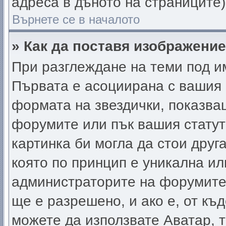
адреса в дъното на страниците)
Върнете се в началото
» Как да поставя изображени
При разглеждане на теми под им
Първата е асоциирана с вашия р
формата на звездички, показва
форумите или пък вашия статут
картинка би могла да стои друга
която по принцип е уникална ил
администраторите на форумите
ще е разрешено, и ако е, от къ
можете да използвате Аватар, т