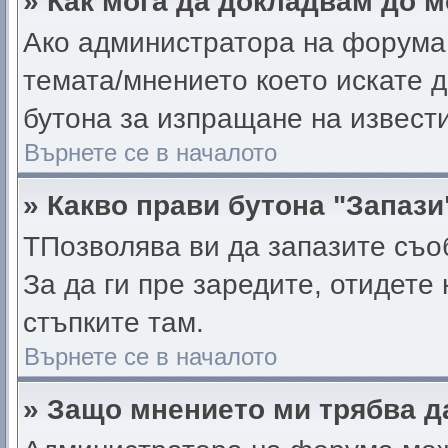
» Как мога да докладвам до 
Ако администратора на форума 
темата/мнението което искате 
бутона за изпращане на извест
Върнете се в началото
» Какво прави бутона "Запази
TПозволява ви да запазите съоб
За да ги пре заредите, отидете
стъпките там.
Върнете се в началото
» Защо мнението ми трябва д