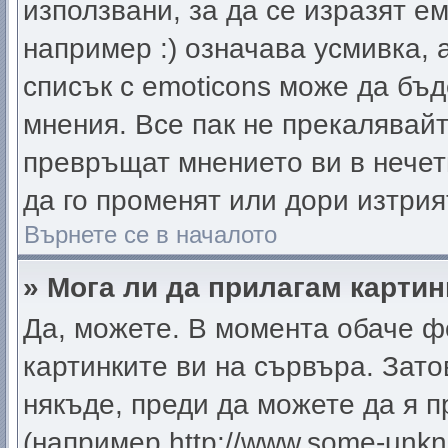
използвани, за да се изразят е
например :) означава усмивка, 
списък с emoticons може да бъд
мнения. Все пак не прекалявайт
превръщат мнението ви в нечет
да го променят или дори изтрия
Върнете се в началото
» Мога ли да прилагам карти
Да, можете. В момента обаче ф
картинките ви на сървъра. Зато
някъде, преди да можете да я 
(например http://www.some-unkno