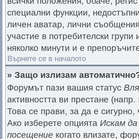
всички положения, обаче, реги
специални функции, недостъпни 
личен аватар, лични съобщения
участие в потребителски групи 
няколко минути и е препоръчите
Върнете се в началото
» Защо излизам автоматично
Форумът пази вашия статус
Вля
активността ви престане (напр.
Това се прави, за да е сигурно,
Ако изберете опцията
Искам да
посещение
когато влизате, фор