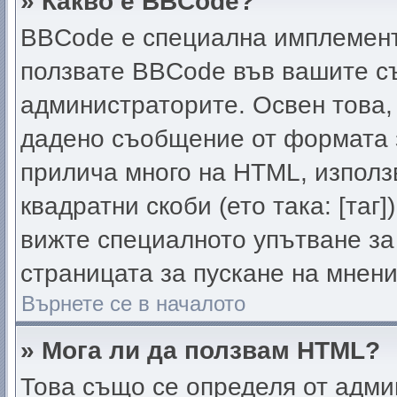
» Какво е BBCode?
BBCode е специална имплемент
ползвате BBCode във вашите съ
администраторите. Освен това,
дадено съобщение от формата 
прилича много на HTML, използв
квадратни скоби (ето така: [таг]
вижте специалното упътване за
страницата за пускане на мнени
Върнете се в началото
» Мога ли да ползвам HTML?
Това също се определя от адми