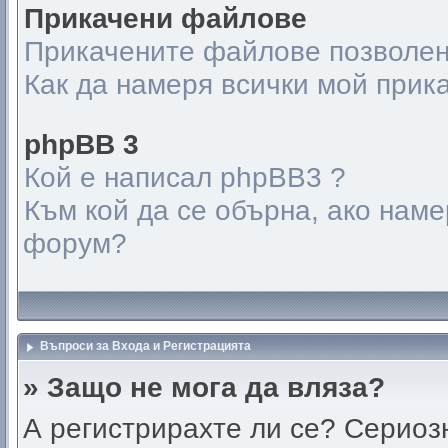
Прикачени файлове
Прикачените файлове позволен
Как да намеря всички мой при
phpBB 3
Кой е написал phpBB3 ?
Към кой да се обърна, ако нам
форум?
Въпроси за Входа и Регистрацията
» Защо не мога да вляза?
А регистрирахте ли се? Сериозн