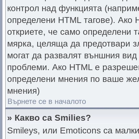
контрол над функцията (наприм
определени HTML тагове). Ако 
откриете, че само определени т
мярка, целяща да предотвари зл
могат да развалят външния вид
проблеми. Ако HTML е разрешен
определени мнения по ваше жел
мнения)
Върнете се в началото
» Какво са Smilies?
Smileys, или Emoticons са малк