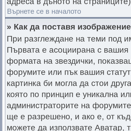
адреса в дъното на страниците)
Върнете се в началото
» Как да поставя изображени
При разглеждане на теми под им
Първата е асоциирана с вашия р
формата на звездички, показва
форумите или пък вашия статут
картинка би могла да стои друга
която по принцип е уникална ил
администраторите на форумите
ще е разрешено, и ако е, от къ
можете да използвате Аватар, т